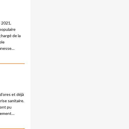
e 2021,
 populaire
 chargé de la
ble
eunesse…
d’ores et déjà
ise sanitaire.
 ont pu
inement…