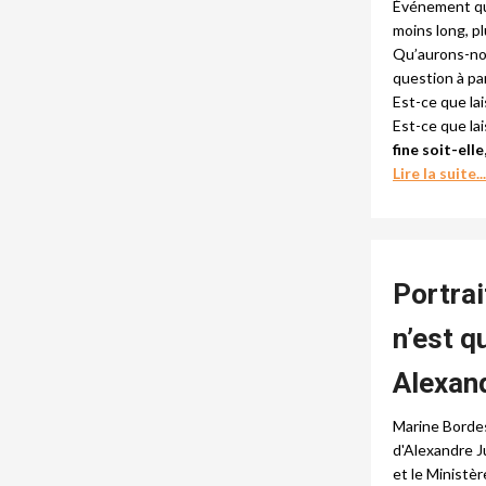
Événement
qu
moins long, p
Qu’aurons-nou
question à pa
Est-ce que la
Est-ce que la
fine soit-el
Lire la suite...
Portrai
n’est q
Alexand
Marine Bordes 
d'Alexandre J
et le Ministère