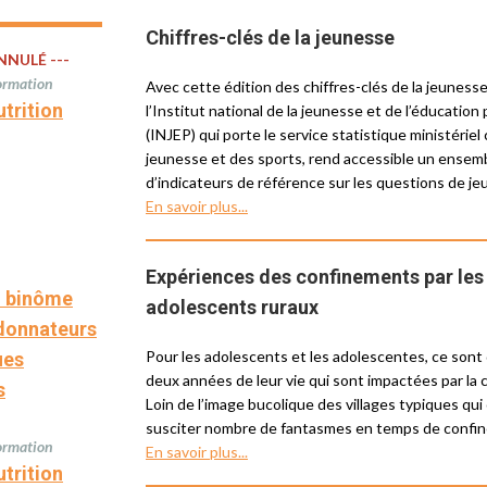
Chiffres-clés de la jeunesse
ANNULÉ ---
ormation
Avec cette édition des chiffres-clés de la jeuness
utrition
l’Institut national de la jeunesse et de l’éducation
(INJEP) qui porte le service statistique ministériel
jeunesse et des sports, rend accessible un ensem
d’indicateurs de référence sur les questions de j
En savoir plus...
Expériences des confinements par les
n binôme
adolescents ruraux
donnateurs
Pour les adolescents et les adolescentes, ce sont 
ues
deux années de leur vie qui sont impactées par la cr
s
Loin de l’image bucolique des villages typiques qui
susciter nombre de fantasmes en temps de conf
ormation
En savoir plus...
utrition