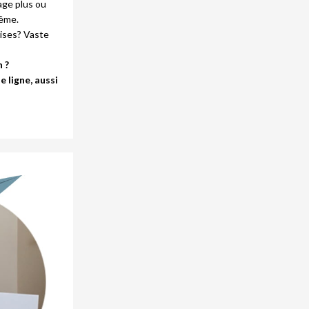
age plus ou
même.
ises? Vaste
 ?
 ligne, aussi