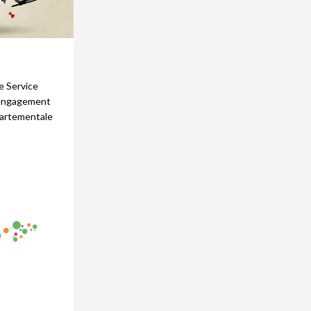
le Service
l'engagement
partementale