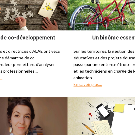
 de co-développement
Un binôme essent
s et directrices d’ALAE ont vécu
Sur les territoires, la gestion des
e démarche de co-
éducatives et des projets éducat
t leur permettant d’analyser
passe par une entente étroite en
es professionnelles…
et les techniciens en charge de l
..
animation…
En savoir plus...