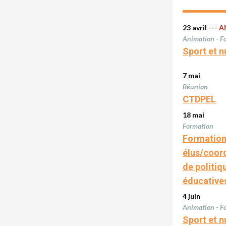
23 avril
--- 
Animation - F
Sport et n
7 mai
Réunion
CTDPEL
18 mai
Formation
Formatio
élus/coor
de politiq
éducative
4 juin
Animation - F
Sport et n