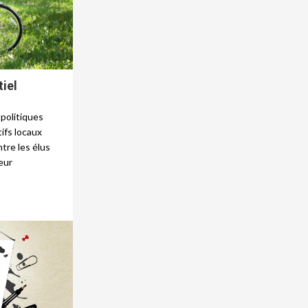
iel
 politiques
ifs locaux
tre les élus
eur