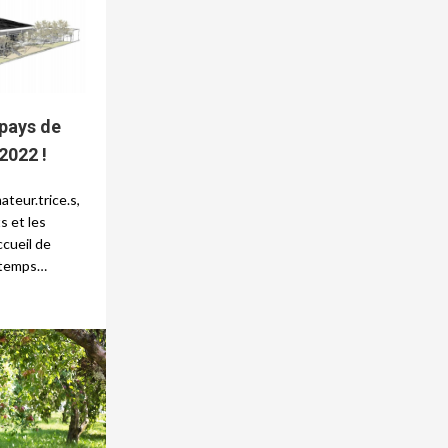
 pays de
2022 !
teur.trice.s,
s et les
ccueil de
ngtemps…