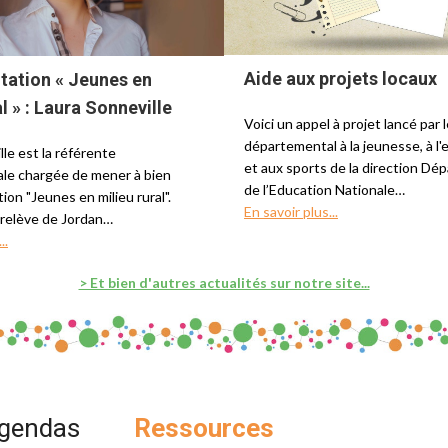
Aide aux projets locaux
tation « Jeunes en
l » : Laura Sonneville
Voici un appel à projet lancé par 
départemental à la jeunesse, à 
le est la référente
et aux sports de la direction Dé
le chargée de mener à bien
de l’Education Nationale…
ion "Jeunes en milieu rural".
En savoir plus...
a relève de Jordan…
..
> Et bien d'autres actualités sur notre site...
agendas
Ressources