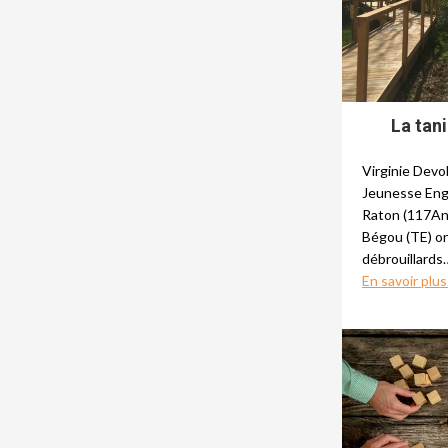
La tan
Virginie Devo
Jeunesse Enga
Raton (117An
Bégou (TE) on
débrouillards
En savoir plus.