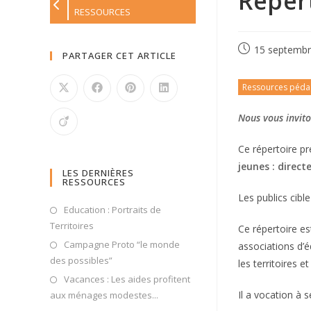
Réper
RESSOURCES
15 septembr
PARTAGER CET ARTICLE
Ressources péda
Nous vous invito
Ce répertoire p
jeunes : direct
LES DERNIÈRES
RESSOURCES
Les publics cibl
Education : Portraits de
Territoires
Ce répertoire es
Campagne Proto “le monde
associations d’é
des possibles”
les territoires 
Vacances : Les aides profitent
Il a vocation à s
aux ménages modestes...