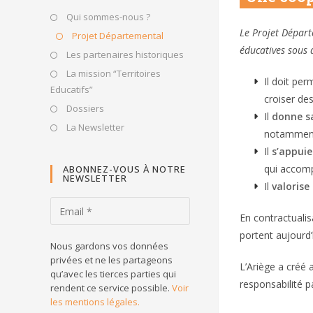
Qui sommes-nous ?
Le Projet Départ
Projet Départemental
éducatives sous 
Les partenaires historiques
La mission “Territoires
Il doit pe
Educatifs”
croiser de
Dossiers
Il
donne sa
La Newsletter
notamment 
Il
s’appuie
qui accomp
ABONNEZ-VOUS À NOTRE
NEWSLETTER
Il
valorise
En contractualis
portent aujourd’h
Nous gardons vos données
privées et ne les partageons
L’Ariège a créé 
qu’avec les tierces parties qui
responsabilité p
rendent ce service possible.
Voir
les mentions légales.