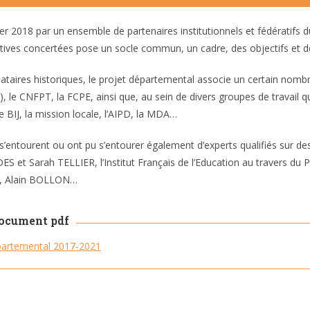
ier 2018 par un ensemble de partenaires institutionnels et fédératifs
tives concertées pose un socle commun, un cadre, des objectifs et des
ataires historiques, le projet départemental associe un certain nombre
), le CNFPT, la FCPE, ainsi que, au sein de divers groupes de travail 
le BIJ, la mission locale, l’AIPD, la MDA…
s’entourent ou ont pu s’entourer également d’experts qualifiés sur des 
S et Sarah TELLIER, l’Institut Français de l’Education au travers 
, Alain BOLLON…
document pdf
partemental 2017-2021