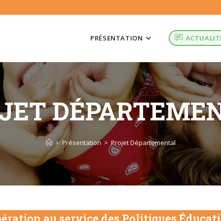
PRÉSENTATION
ACTUALIT
JET DÉPARTEME
>
Présentation
>
Projet Départemental
ération au service des Politiques Éducat