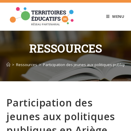
Skip
to
MENU
content
RESSOURCES
>
Ressources
>
Participation des jeunes aux politiques publiques
Participation des
jeunes aux politiques
publiques en Ariège