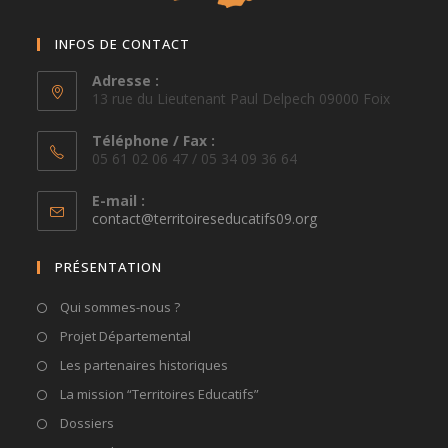
INFOS DE CONTACT
Adresse :
13 rue du Lieutenant Paul Delpech 09000 Foix
Téléphone / Fax :
05 61 02 06 47 / 05 34 09 36 64
E-mail :
S’ouvre
contact@territoireseducatifs09.org
dans
votre
PRÉSENTATION
application
Qui sommes-nous ?
Projet Départemental
Les partenaires historiques
La mission “Territoires Educatifs”
Dossiers