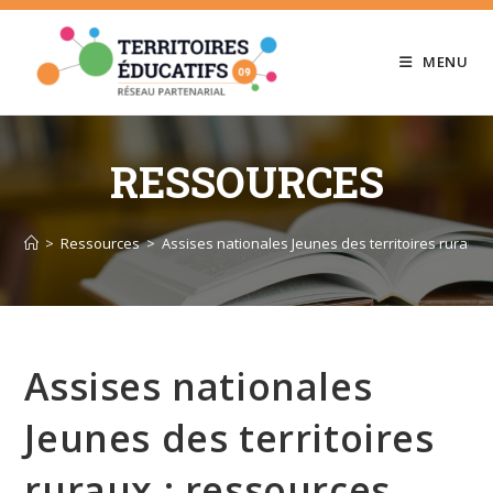
Skip
to
MENU
content
RESSOURCES
>
Ressources
>
Assises nationales Jeunes des territoires ruraux 
Assises nationales
Jeunes des territoires
ruraux : ressources