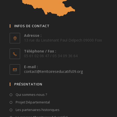
INFOS DE CONTACT
Adresse :
13 rue du Lieutenant Paul Delpech 09000 Foix
Téléphone / Fax :
05 61 02 06 47 / 05 34 09 36 64
E-mail :
S’ouvre
contact@territoireseducatifs09.org
dans
votre
PRÉSENTATION
application
Qui sommes-nous ?
Projet Départemental
Les partenaires historiques