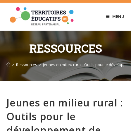
Skip
to
MENU
content
RESSOURCES
>
Ressources
>
Jeunes en milieu rural : Outils pour le développem
Jeunes en milieu rural :
Outils pour le
développement de