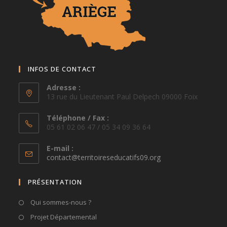
INFOS DE CONTACT
Adresse :
13 rue du Lieutenant Paul Delpech 09000 Foix
Téléphone / Fax :
05 61 02 06 47 / 05 34 09 36 64
E-mail :
S’ouvre
contact@territoireseducatifs09.org
dans
votre
PRÉSENTATION
application
Qui sommes-nous ?
Projet Départemental