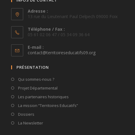
Adresse :
13 rue du Lieutenant Paul Delpech 09000 Foix
Téléphone / Fax :
05 61 02 06 47 / 05 34 09 36 64
E-mail :
S’ouvre
contact@territoireseducatifs09.org
dans
votre
PRÉSENTATION
application
Qui sommes-nous ?
Projet Départemental
Les partenaires historiques
La mission “Territoires Educatifs”
Dossiers
La Newsletter