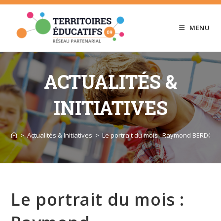
Skip
to
MENU
content
ACTUALITÉS &
INITIATIVES
>
Actualités & Initiatives
>
Le portrait du mois : Raymond BERDOU, «
Le portrait du mois :