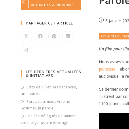
Parol
ACTUALITÉS & INITIATIVES
3 janvier 20
PARTAGER CET ARTICLE
Actualités du rés
Un film pour ill
Nous avons voulu
jeunesse
. Fabie
LES DERNIÈRES ACTUALITÉS
& INITIATIVES
audiovisuel, a ré
Edito de juillet : les vacances,
Ce dernier donne
une autre...
illustrent par c
Portrait du mois : Antoine
1100 jeunes coll
Schirmer, la parole...
Les éco-délégués à Pamiers :
s’immerger pour mieux agir