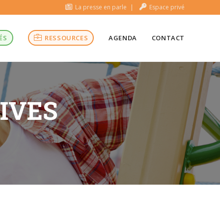
La presse en parle
Espace privé
ÉS
RESSOURCES
AGENDA
CONTACT
TIVES