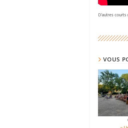
D’autres courts
VOUS P
« U