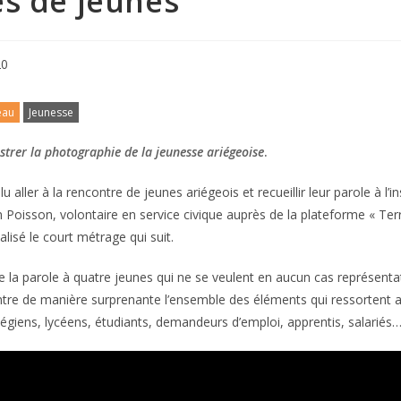
es de jeunes
20
eau
Jeunesse
ustrer la photographie de la jeunesse ariégeoise
.
 aller à la rencontre de jeunes ariégeois et recueillir leur parole à l’
n Poisson, volontaire en service civique auprès de la plateforme « Terr
alisé le court métrage qui suit.
 la parole à quatre jeunes qui ne se veulent en aucun cas représenta
ontre de manière surprenante l’ensemble des éléments qui ressortent 
égiens, lycéens, étudiants, demandeurs d’emploi, apprentis, salariés…