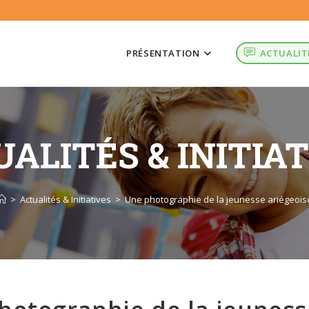
PRÉSENTATION
ACTUALIT
ALITÉS & INITIA
>
Actualités & Initiatives
>
Une photographie de la jeunesse ariégeois