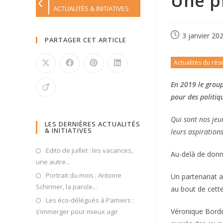
Une p
ACTUALITÉS & INITIATIVES
3 janvier 20
PARTAGER CET ARTICLE
Actualités du rés
En 2019 le group
pour des politiq
Qui sont nos jeun
LES DERNIÈRES ACTUALITÉS
& INITIATIVES
leurs aspirations
Edito de juillet : les vacances,
Au-delà de donné
une autre...
Portrait du mois : Antoine
Un partenariat a
Schirmer, la parole...
au bout de cett
Les éco-délégués à Pamiers :
Véronique Bordes
s’immerger pour mieux agir