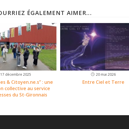
OURRIEZ ÉGALEMENT AIMER...
17 décembre 2025
20 mai 2026
es & Citoyen.ne.s” : une
Entre Ciel et Terre
on collective au service
esses du St-Gironnais