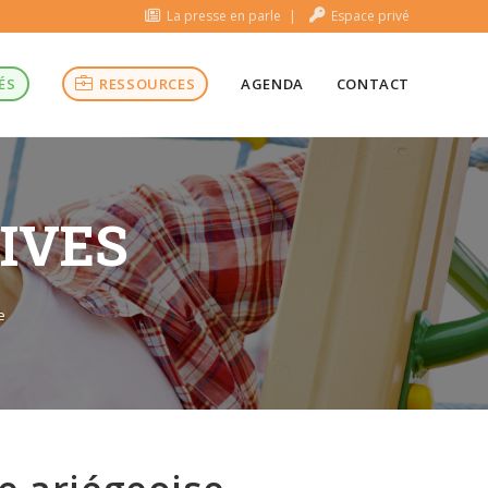
La presse en parle
Espace privé
ÉS
RESSOURCES
AGENDA
CONTACT
TIVES
e