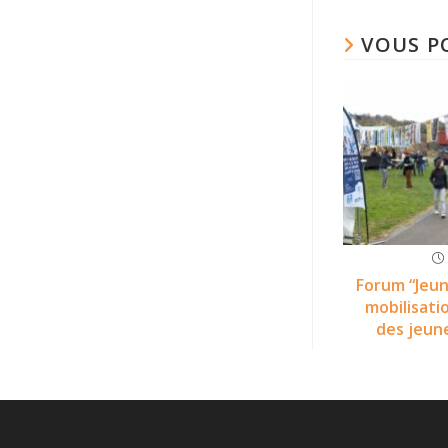
VOUS P
Forum “Jeun
mobilisati
des jeun