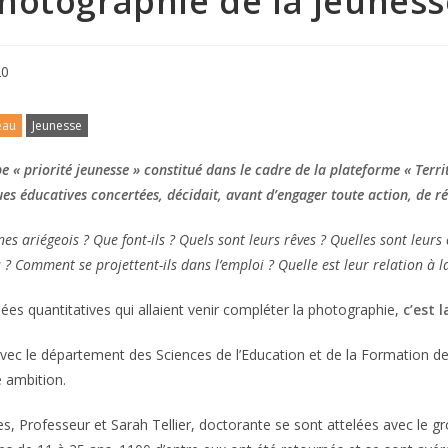
hotographie de la jeuness
20
eau
Jeunesse
e « priorité jeunesse » constitué dans le cadre de la plateforme « Terri
ues éducatives concertées, décidait, avant d’engager toute action, de r
es ariégeois ? Que font-ils ? Quels sont leurs rêves ? Quelles sont leur
 ? Comment se projettent-ils dans l’emploi ? Quelle est leur relation à l
es quantitatives qui allaient venir compléter la photographie,
c’est 
vec le département des Sciences de l’Education et de la Formation de l
e ambition.
, Professeur et Sarah Tellier, doctorante se sont attelées avec le gro