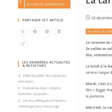
La ca
ACTUALITÉS & INITIATIVES
20 décembr
PARTAGER CET ARTICLE
Actualités du rés
La caravane du S
De vallées en val
élus, volontaires
LES DERNIÈRES ACTUALITÉS
& INITIATIVES
Le lundi à la B
service civique d
Edito de juillet : les vacances,
une autre...
Mardi, c’est à 
Portrait du mois : Antoine
film « Bigger th
Schirmer, la parole...
la jeunesse.
Les éco-délégués à Pamiers :
s’immerger pour mieux agir
Mercredi, la c