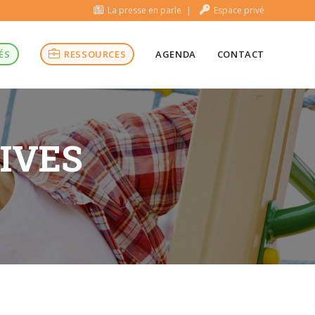
La presse en parle
Espace privé
ÉS
RESSOURCES
AGENDA
CONTACT
TIVES