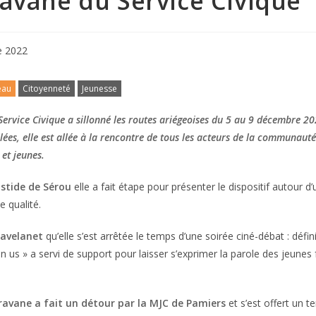
ravane du Service Civique
e 2022
eau
Citoyenneté
Jeunesse
ervice Civique a sillonné les routes ariégeoises du 5 au 9 décembre 20
lées, elle est allée à la rencontre de tous les acteurs de la communauté 
 et jeunes.
astide de Sérou
elle a fait étape pour présenter le dispositif autour d
e qualité.
Lavelanet
qu’elle s’est arrêtée le temps d’une soirée ciné-débat : défin
an us » a servi de support pour laisser s’exprimer la parole des jeune
aravane a fait un détour par la MJC de Pamiers
et s’est offert un 