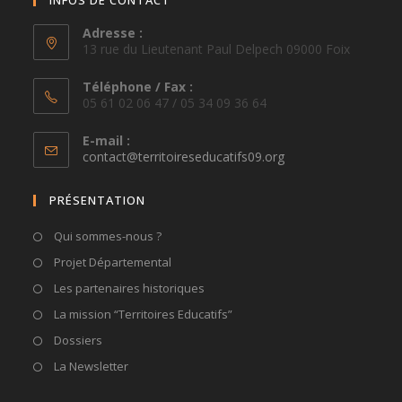
Adresse :
13 rue du Lieutenant Paul Delpech 09000 Foix
Téléphone / Fax :
05 61 02 06 47 / 05 34 09 36 64
E-mail :
S’ouvre
contact@territoireseducatifs09.org
dans
votre
PRÉSENTATION
application
Qui sommes-nous ?
Projet Départemental
Les partenaires historiques
La mission “Territoires Educatifs”
Dossiers
La Newsletter