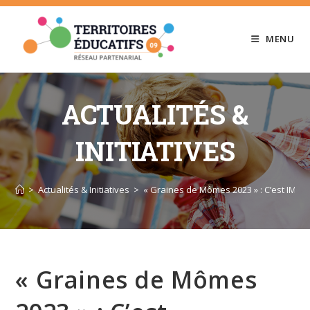
Skip
to
MENU
content
ACTUALITÉS &
INITIATIVES
>
Actualités & Initiatives
>
« Graines de Mômes 2023 » : C’est IMMIN
« Graines de Mômes