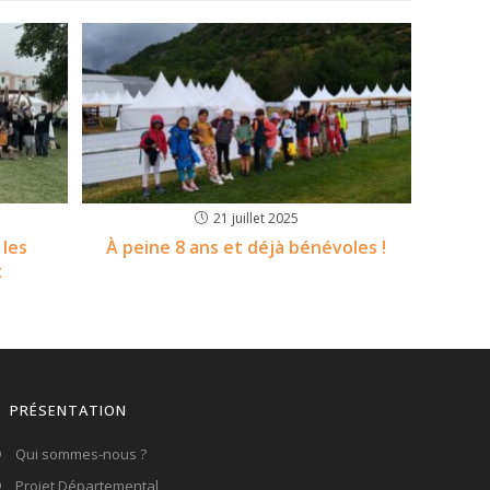
21 juillet 2025
 les
À peine 8 ans et déjà bénévoles !
x
PRÉSENTATION
Qui sommes-nous ?
Projet Départemental