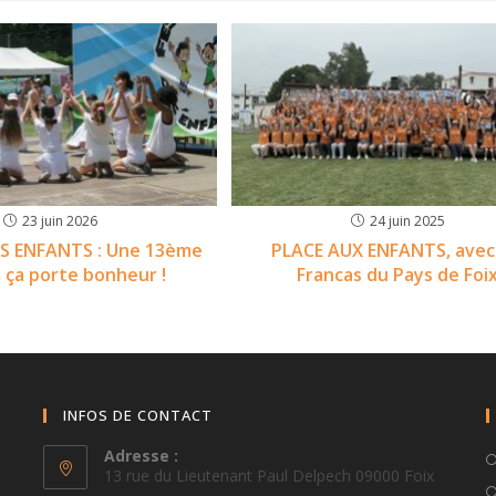
23 juin 2026
24 juin 2025
ES ENFANTS : Une 13ème
PLACE AUX ENFANTS, avec
, ça porte bonheur !
Francas du Pays de Foi
INFOS DE CONTACT
Adresse :
13 rue du Lieutenant Paul Delpech 09000 Foix