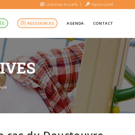
La presse en parle
Espace privé
ÉS
RESSOURCES
AGENDA
CONTACT
TIVES
ouyre