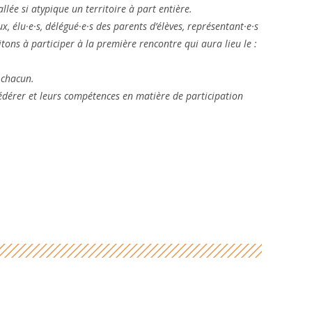
llée si atypique un territoire à part entière.
ux, élu·e·s, délégué·e·s des parents d’élèves, représentant·e·s
itons à participer à la première rencontre qui aura lieu le :
 chacun.
fédérer et leurs compétences en matière de participation