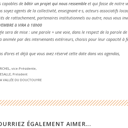
 capables de
bâtir un projet qui nous ressemble
et qui fasse de notre va
s soyez agents de la collectivité, enseignant·e·s, acteurs associatifs loca
ités de rattachement, partenaires institutionnels ou autre, nous vous inv
VEMBRE à VIRA à 18h00
le sera de mise : une parole = une voie, dans le respect de la parole de
a animée par des intervenants extérieurs, choisis pour leur capacité à 
s d’ores et déjà que vous avez réservé cette date dans vos agendas,
ICHEL, vice-Présidente,
LESALLE, Président
LA VALLÉE DU DOUCTOUYRE
OURRIEZ ÉGALEMENT AIMER...