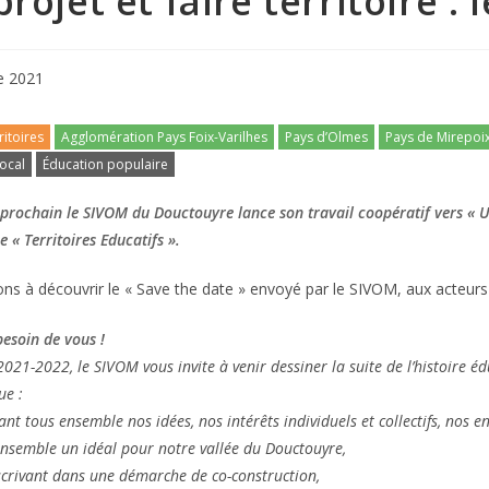
projet et faire territoire 
e 2021
ritoires
Agglomération Pays Foix-Varilhes
Pays d’Olmes
Pays de Mirepoi
ocal
Éducation populaire
rochain le SIVOM du Douctouyre lance son travail coopératif vers « U
 « Territoires Educatifs ».
ns à découvrir le « Save the date » envoyé par le SIVOM, aux acteurs d
esoin de vous !
021-2022, le SIVOM vous invite à venir dessiner la suite de l’histoire é
ue :
nt tous ensemble nos idées, nos intérêts individuels et collectifs, nos en
ensemble un idéal pour notre vallée du Douctouyre,
scrivant dans une démarche de co-construction,