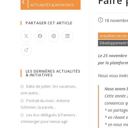
Faire 
ACTUALITÉS & INITIATIVES
18 novembr
PARTAGER CET ARTICLE
Actualités des ter
Développement l
Le 25 novembre p
par la plateforme
LES DERNIÈRES ACTUALITÉS
& INITIATIVES
Nous vous invito
Edito de juillet : les vacances,
Nous avons b
une autre...
Cette année 2
Portrait du mois : Antoine
convaincus q
Schirmer, la parole...
* en partagea
Les éco-délégués à Pamiers :
* en rêvant 
s’immerger pour mieux agir
* en nous in