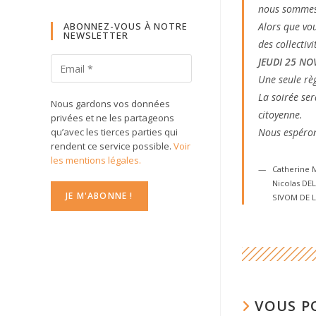
nous sommes
ABONNEZ-VOUS À NOTRE
Alors que vou
NEWSLETTER
des collectiv
JEUDI 25 NO
Une seule règ
La soirée ser
Nous gardons vos données
citoyenne.
privées et ne les partageons
qu’avec les tierces parties qui
Nous espéron
rendent ce service possible.
Voir
les mentions légales.
Catherine M
Nicolas DE
SIVOM DE 
VOUS P