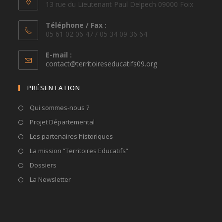
13 rue du Lieutenant Paul Delpech 09000 Foix
Téléphone / Fax :
05 61 02 06 47 / 05 34 09 36 64
E-mail :
S’ouvre
contact@territoireseducatifs09.org
dans
votre
PRÉSENTATION
application
Qui sommes-nous ?
Projet Départemental
Les partenaires historiques
La mission “Territoires Educatifs”
Dossiers
La Newsletter