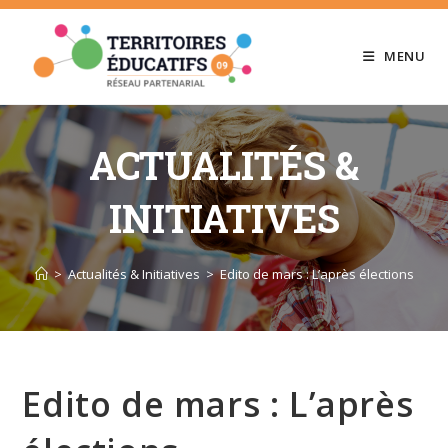
Skip
to
MENU
content
ACTUALITÉS &
INITIATIVES
>
Actualités & Initiatives
>
Edito de mars : L’après élections
Edito de mars : L’après