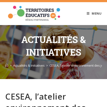
Skip
to
MENU
content
ACTUALITÉS &
INITIATIVES
>
Actualités & Initiatives
>
CESEA, l’atelier environnement des jeu
CESEA, l’atelier