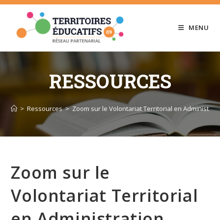
Skip
to
MENU
content
RESSOURCES
>
Ressources
>
Zoom sur le Volontariat Territorial en Administrat
Zoom sur le
Volontariat Territorial
en Administration