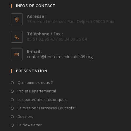
INFOS DE CONTACT
Adresse :
13 rue du Lieutenant Paul Delpech 09000 Foix
Téléphone / Fax :
05 61 02 06 47 / 05 34 09 36 64
E-mail :
S’ouvre
contact@territoireseducatifs09.org
dans
votre
PRÉSENTATION
application
Qui sommes-nous ?
Projet Départemental
Les partenaires historiques
La mission “Territoires Educatifs”
Dossiers
La Newsletter