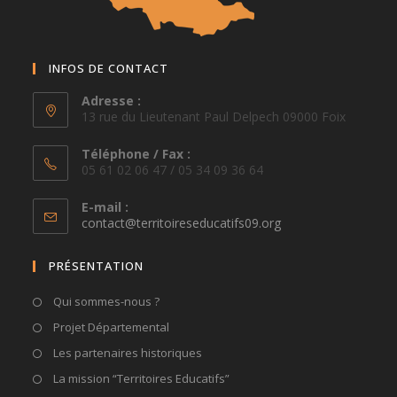
INFOS DE CONTACT
Adresse :
13 rue du Lieutenant Paul Delpech 09000 Foix
Téléphone / Fax :
05 61 02 06 47 / 05 34 09 36 64
E-mail :
S’ouvre
contact@territoireseducatifs09.org
dans
votre
PRÉSENTATION
application
Qui sommes-nous ?
Projet Départemental
Les partenaires historiques
La mission “Territoires Educatifs”