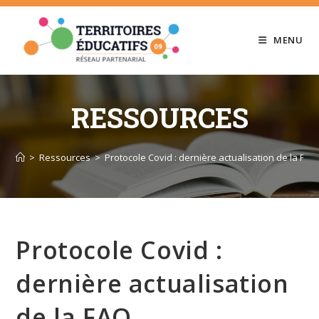
Skip
to
MENU
content
RESSOURCES
>
Ressources
>
Protocole Covid : dernière actualisation de la FAQ
Protocole Covid :
dernière actualisation
de la FAQ