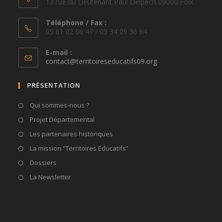
13 rue du Lieutenant Paul Delpech 09000 Foix
Téléphone / Fax :
05 61 02 06 47 / 05 34 09 36 64
E-mail :
S’ouvre
contact@territoireseducatifs09.org
dans
votre
PRÉSENTATION
application
Qui sommes-nous ?
Projet Départemental
Les partenaires historiques
La mission “Territoires Educatifs”
Dossiers
La Newsletter