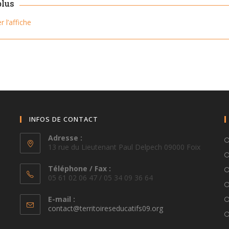
plus
 l’affiche
INFOS DE CONTACT
Adresse :
13 rue du Lieutenant Paul Delpech 09000 Foix
Téléphone / Fax :
05 61 02 06 47 / 05 34 09 36 64
E-mail :
S’ouvre
contact@territoireseducatifs09.org
dans
votre