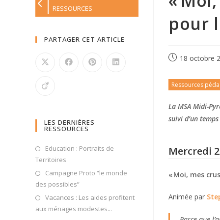
« Moi,
RESSOURCES
pour l
PARTAGER CET ARTICLE
18 octobre 
Ressources péda
La MSA Midi-Pyr
suivi d’un temps
LES DERNIÈRES
RESSOURCES
Education : Portraits de
Mercredi 
Territoires
Campagne Proto “le monde
« Moi, mes crus
des possibles”
Animée par
Ste
Vacances : Les aides profitent
aux ménages modestes...
Parce que l’a