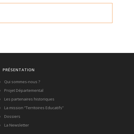
PRÉSENTATION
Qui sommes-nous ?
Projet Départemental
Les partenaires historiques
La mission “Territoires Educatifs”
Dossiers
La Newsletter