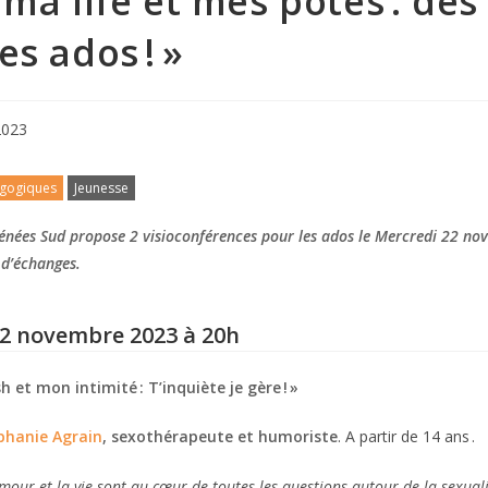
 ma life et mes potes : de
es ados ! »
2023
gogiques
Jeunesse
énées Sud propose 2 visioconférences pour les ados le Mercredi 22 n
 d’échanges.
22 novembre 2023 à 20h
h et mon intimité : T’inquiète je gère ! »
phanie Agrain
, sexothérapeute et humoriste
. A partir de 14 ans .
mour et la vie sont au cœur de toutes les questions autour de la sexual