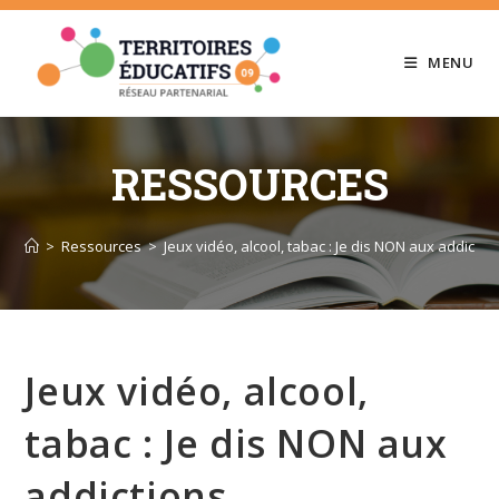
Skip
to
MENU
content
RESSOURCES
>
Ressources
>
Jeux vidéo, alcool, tabac : Je dis NON aux addictio
Jeux vidéo, alcool,
tabac : Je dis NON aux
addictions