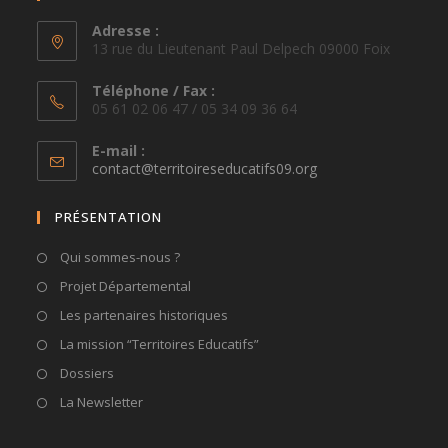
Adresse :
13 rue du Lieutenant Paul Delpech 09000 Foix
Téléphone / Fax :
05 61 02 06 47 / 05 34 09 36 64
E-mail :
S’ouvre
contact@territoireseducatifs09.org
dans
votre
PRÉSENTATION
application
Qui sommes-nous ?
Projet Départemental
Les partenaires historiques
La mission “Territoires Educatifs”
Dossiers
La Newsletter