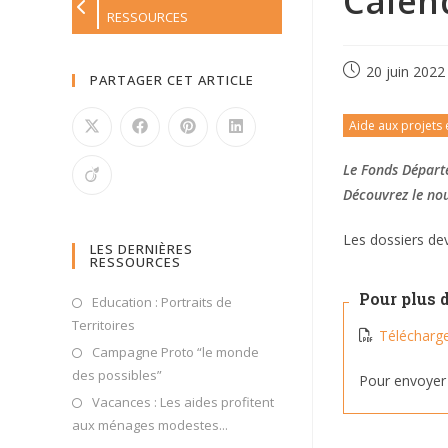
Calend
RESSOURCES
20 juin 2022
PARTAGER CET ARTICLE
Aide aux projets 
Le Fonds Départe
Découvrez le nou
Les dossiers dev
LES DERNIÈRES
RESSOURCES
Pour plus 
Education : Portraits de
Territoires
Télécharge
Campagne Proto “le monde
des possibles”
Pour envoyer 
Vacances : Les aides profitent
aux ménages modestes...