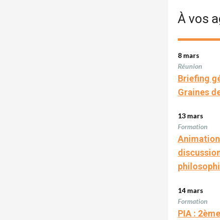
À vos 
8 mars
Réunion
Briefing g
Graines 
13 mars
Formation
Animation
discussion
philosoph
14 mars
Formation
PIA : 2ème