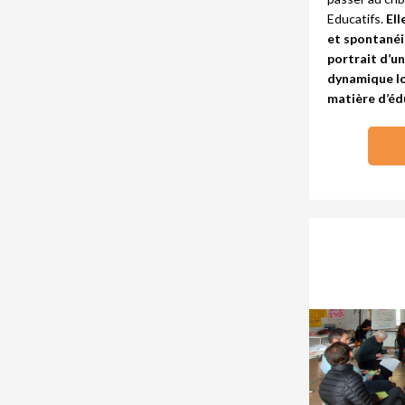
Educatifs.
Ell
et spontanéit
portrait d’u
dynamique lo
matière d’éd