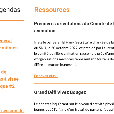
agendas
Ressources
Premières orientations du Comité de f
animation
énéral
Installé par Sarah El Haïry, Secrétaire chargée de l
de mômes
du SNU, le 20 octobre 2022, et présidé par Lauren
le comité de filière animation rassemble près d’un
d’organisations membres représentant toute la div
filière animation jeunesse…
 de
En savoir plus...
s à visée
ique #2
Grand Défi Vivez Bougez
Le constat inquiétant sur le niveau d’activité phys
jeunes est à l’origine d’un travail de partenariat qu
 session du