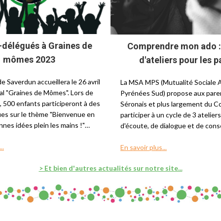
-délégués à Graines de
Comprendre mon ado : 
mômes 2023
d'ateliers pour les 
 Saverdun accueillera le 26 avril
La MSA MPS (Mutualité Sociale A
val "Graines de Mômes". Lors de
Pyrénées Sud) propose aux pare
, 500 enfants participeront à des
Séronais et plus largement du C
ques sur le thème "Bienvenue en
participer à un cycle de 3 atelier
nnes idées plein les mains !"…
d'écoute, de dialogue et de conse
..
En savoir plus...
> Et bien d'autres actualités sur notre site...