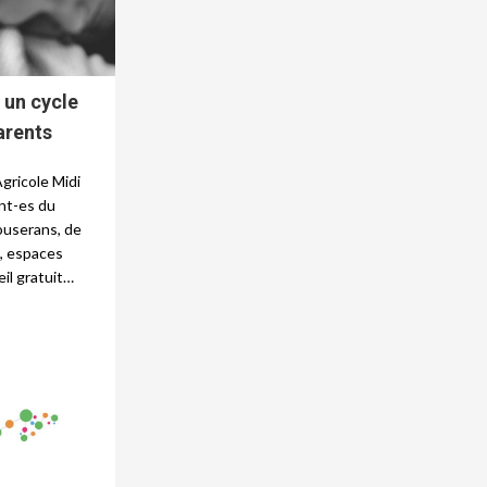
un cycle
parents
gricole Midi
nt-es du
ouserans, de
s, espaces
il gratuit…