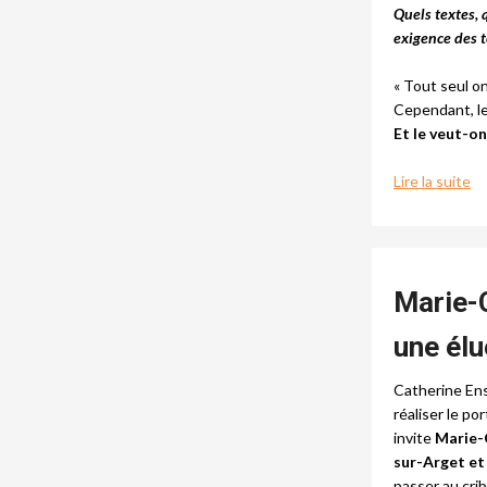
Quels textes, q
exigence des t
« Tout seul on
Cependant, le 
Et le veut-on
Lire la suite
Marie-
une él
Catherine Ens
réaliser le po
invite
Marie-C
sur-Arget et
passer au crib