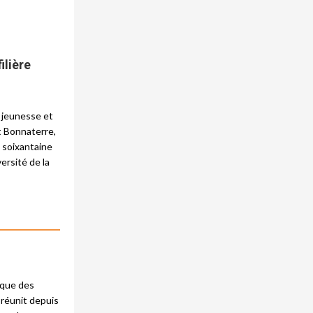
ilière
a jeunesse et
t Bonnaterre,
e soixantaine
ersité de la
ique des
i réunit depuis