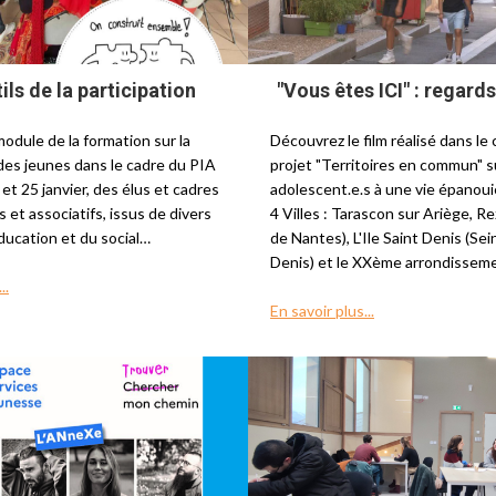
ils de la participation
"Vous êtes ICI" : regards
odule de la formation sur la
Découvrez le film réalisé dans le
 des jeunes dans le cadre du PIA
projet "Territoires en commun" su
4 et 25 janvier, des élus et cadres
adolescent.e.s à une vie épanoui
s et associatifs, issus de divers
4 Villes : Tarascon sur Ariège, R
ducation et du social…
de Nantes), L'Ile Saint Denis (Sei
Denis) et le XXème arrondissem
..
En savoir plus...