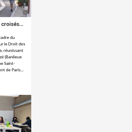
 croisés...
 cadre du
r le Droit des
e, réunissant
ezé (Banlieue
ne Saint-
ent de Paris…