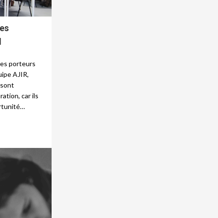
nes
l
nes porteurs
uipe AJIR,
 sont
tion, car ils
rtunité…