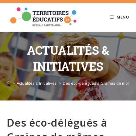
Skip
to
MENU
content
ACTUALITÉS &
INITIATIVES
>
Actualités & Initiatives
>
Des éco-délégués à Graines de mômes
Des éco-délégués à