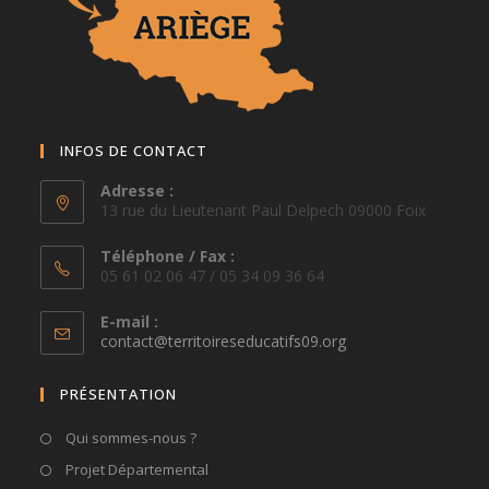
INFOS DE CONTACT
Adresse :
13 rue du Lieutenant Paul Delpech 09000 Foix
Téléphone / Fax :
05 61 02 06 47 / 05 34 09 36 64
E-mail :
S’ouvre
contact@territoireseducatifs09.org
dans
votre
PRÉSENTATION
application
Qui sommes-nous ?
Projet Départemental