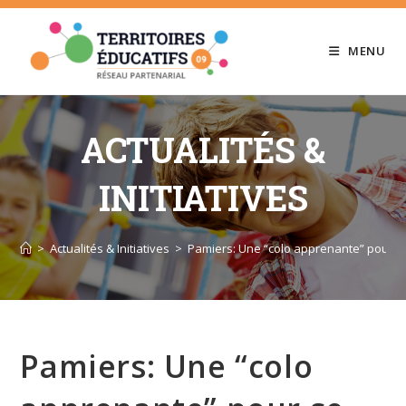
Skip
to
MENU
content
ACTUALITÉS &
INITIATIVES
>
Actualités & Initiatives
>
Pamiers: Une “colo apprenante” pour se
Pamiers: Une “colo