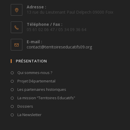
Adresse :
13 rue du Lieutenant Paul Delpech 09000 Foix
Téléphone / Fax :
05 61 02 06 47 / 05 34 09 36 64
E-mail :
S’ouvre
contact@territoireseducatifs09.org
dans
votre
PRÉSENTATION
application
Qui sommes-nous ?
Projet Départemental
Les partenaires historiques
La mission “Territoires Educatifs”
Dossiers
La Newsletter