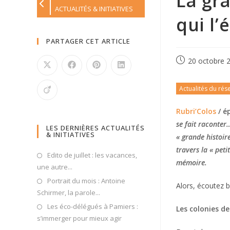
La gra
ACTUALITÉS & INITIATIVES
qui l’
PARTAGER CET ARTICLE
20 octobre 
Actualités du rés
Rubri’Colos
/ é
se fait raconter…
LES DERNIÈRES ACTUALITÉS
& INITIATIVES
« grande histoir
travers la « pet
Edito de juillet : les vacances,
mémoire.
une autre...
Portrait du mois : Antoine
Alors, écoutez bi
Schirmer, la parole...
Les éco-délégués à Pamiers :
Les colonies d
s’immerger pour mieux agir