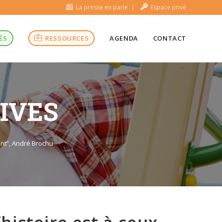
La presse en parle
Espace privé
ÉS
RESSOURCES
AGENDA
CONTACT
TIVES
vent”, André Brochu