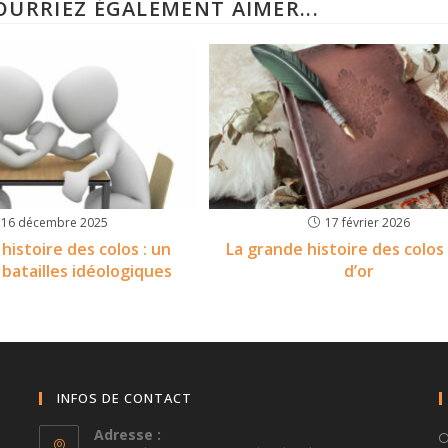
OURRIEZ ÉGALEMENT AIMER...
16 décembre 2025
17 février 2026
histoire des colos : un
La grande histoire des colos 
 batailles idéologiques
d’or
INFOS DE CONTACT
Adresse :