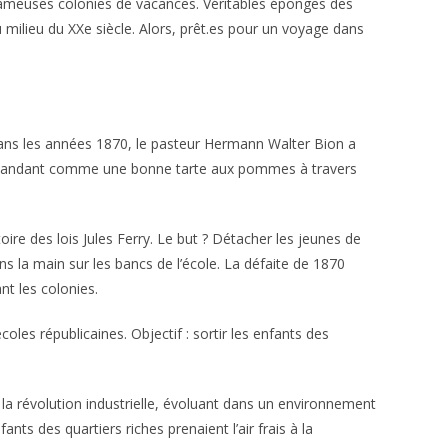
 fameuses colonies de vacances. Véritables éponges des
u milieu du XXe siècle. Alors, prêt.es pour un voyage dans
 Dans les années 1870, le pasteur Hermann Walter Bion a
e répandant comme une bonne tarte aux pommes à travers
toire des lois Jules Ferry. Le but ? Détacher les jeunes de
ans la main sur les bancs de l’école. La défaite de 1870
ant les colonies.
les républicaines. Objectif : sortir les enfants des
de la révolution industrielle, évoluant dans un environnement
ts des quartiers riches prenaient l’air frais à la