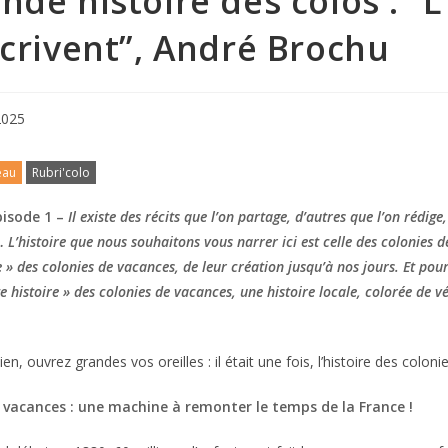
nde histoire des colos : “L
écrivent”, André Brochu
2025
eau
Rubri'colo
pisode 1 –
Il existe des récits que l’on partage, d’autres que l’on rédige, 
 L’histoire que nous souhaitons vous narrer ici est celle des colonies d
e » des colonies de vacances, de leur création jusqu’à nos jours. Et pour
ite histoire » des colonies de vacances, une histoire locale, colorée de 
en, ouvrez grandes vos oreilles : il était une fois, l’histoire des colo
e vacances : une machine à remonter le temps de la France !