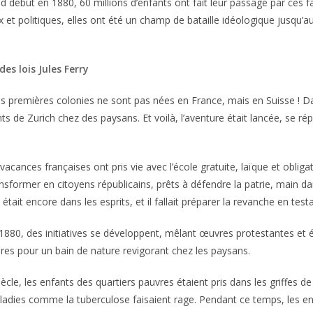
nd début en 1880, 60 millions d’enfants ont fait leur passage par ces
 et politiques, elles ont été un champ de bataille idéologique jusqu’a
des lois Jules Ferry
 les premières colonies ne sont pas nées en France, mais en Suisse !
ts de Zurich chez des paysans. Et voilà, l’aventure était lancée, s
vacances françaises ont pris vie avec l’école gratuite, laïque et obliga
transformer en citoyens républicains, prêts à défendre la patrie, main d
était encore dans les esprits, et il fallait préparer la revanche en test
880, des initiatives se développent, mêlant œuvres protestantes et éco
bres pour un bain de nature revigorant chez les paysans.
siècle, les enfants des quartiers pauvres étaient pris dans les griffes 
adies comme la tuberculose faisaient rage. Pendant ce temps, les enfan