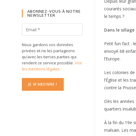
Depuis leur gra
courants sociaux
ABONNEZ-VOUS À NOTRE
NEWSLETTER
le temps ?
Dans le sillage 
Petit fun fact :
Nous gardons vos données
privées et ne les partageons
envoyé 68 enfan
qu’avec les tierces parties qui
l’Europe.
rendent ce service possible.
Voir
les mentions légales.
Les colonies de 
l’Église et les 
contre la Prusse 
Dès les années 1
quartiers insalu
À la fin du 19e 
malsain. Les mal