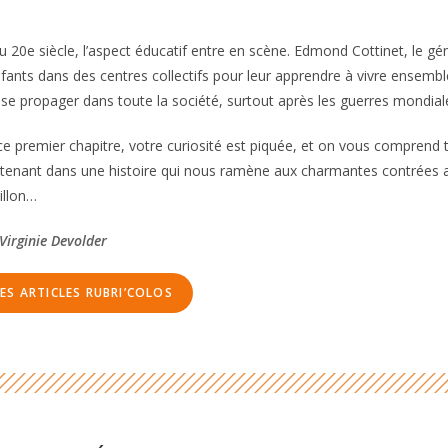
 20e siècle, l’aspect éducatif entre en scène. Edmond Cottinet, le g
fants dans des centres collectifs pour leur apprendre à vivre ensemble
 se propager dans toute la société, surtout après les guerres mondial
ce premier chapitre, votre curiosité est piquée, et on vous comprend 
enant dans une histoire qui nous ramène aux charmantes contrées a
illon…
 Virginie Devolder
ES ARTICLES RUBRI’COLOS