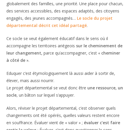
globalement des familles, une priorité. Une place pour chacun,
des services accessibles, des espaces adaptés, des citoyens
engagés, des jeunes accompagnés…
Le socle du projet
départemental décrit cet idéal partagé
.
Ce socle se veut également éducatif dans le sens où il
accompagne les territoires ariégeois
sur le cheminement de
leur changement,
parce qu’accompagner, c’est «
cheminer
à côté de
».
Eduquer c’est étymologiquement là aussi aider à sortir de,
élever, mais aussi nourrir.
Le projet départemental se veut donc être
une ressource, un
socle
, un bâton sur lequel s’appuyer.
Alors, réviser le projet départemental, c’est observer quels
changements ont été opérés, quelles valeurs restent encore
en souffrance. Évaluer vient de « valor » ;
évaluer c’est faire
sortir la valeur
; Évaluer, c’est donc questionner le sens,