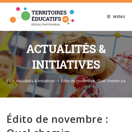
Skip
to
MENU
content
ACTUALITÉS &
INITIATIVES
>
Actualités & Initiatives
>
Édito de novembre : Quel chemin parco
Édito de novembre :