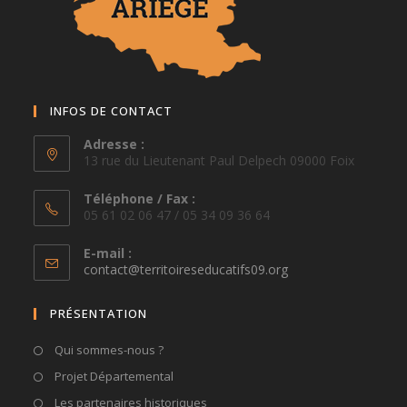
INFOS DE CONTACT
Adresse :
13 rue du Lieutenant Paul Delpech 09000 Foix
Téléphone / Fax :
05 61 02 06 47 / 05 34 09 36 64
E-mail :
S’ouvre
contact@territoireseducatifs09.org
dans
votre
PRÉSENTATION
application
Qui sommes-nous ?
Projet Départemental
Les partenaires historiques