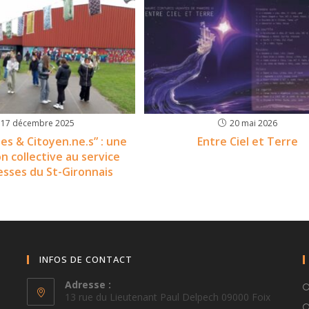
17 décembre 2025
20 mai 2026
es & Citoyen.ne.s” : une
Entre Ciel et Terre
on collective au service
esses du St-Gironnais
INFOS DE CONTACT
Adresse :
13 rue du Lieutenant Paul Delpech 09000 Foix