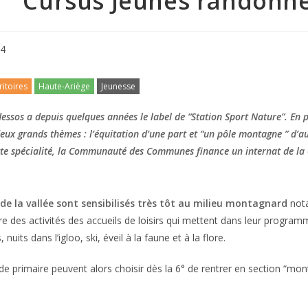
t ” Cursus Jeunes randonn
04
ritoires
Haute-Ariège
Jeunesse
dessos a depuis quelques années le label de “Station Sport Nature”. En p
eux grands thèmes : l’équitation d’une part et “un pôle montagne ” d’a
tte spécialité, la Communauté des Communes finance un internat de la 6
 de la vallée sont sensibilisés très tôt au milieu montagnard
not
re des activités des accueils de loisirs qui mettent dans leur program
nuits dans l’igloo, ski, éveil à la faune et à la flore.
de primaire peuvent alors choisir dès la 6° de rentrer en section “mon