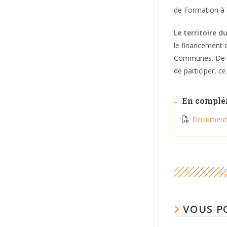
de Formation à 
Le territoire d
le financement d
Communes. De te
de participer, ce
En compl
Document 
VOUS P