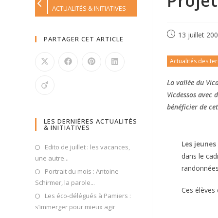
Proje
ACTUALITÉS & INITIATIVES
13 juillet 20
PARTAGER CET ARTICLE
Actualités des ter
La vallée du Vic
Vicdessos avec d
bénéficier de ce
LES DERNIÈRES ACTUALITÉS
& INITIATIVES
Les jeunes
Edito de juillet : les vacances,
dans le cad
une autre...
randonnées, 
Portrait du mois : Antoine
Schirmer, la parole...
Ces élèves 
Les éco-délégués à Pamiers :
s’immerger pour mieux agir