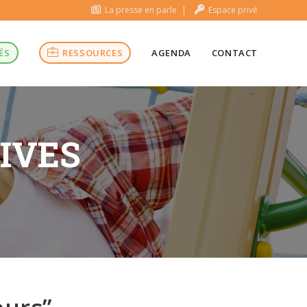
La presse en parle
Espace privé
ÉS
RESSOURCES
AGENDA
CONTACT
TIVES