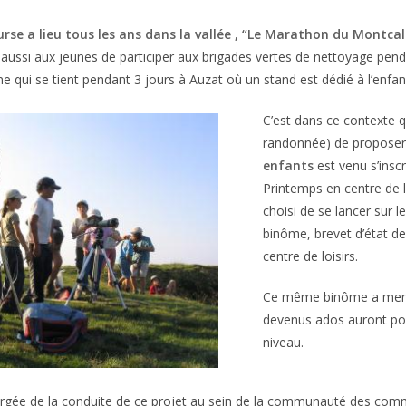
rse a lieu tous les ans dans la vallée , “Le Marathon du Montca
aussi aux jeunes de participer aux brigades vertes de nettoyage penda
e qui se tient pendant 3 jours à Auzat où un stand est dédié à l’enfan
C’est dans ce contexte q
randonnée) de propose
enfants
est venu s’ins
Printemps en centre de l
choisi de se lancer sur l
binôme, brevet d’état 
centre de loisirs.
Ce même binôme a mené l
devenus ados auront pou
niveau.
argée de la conduite de ce projet au sein de la communauté des com