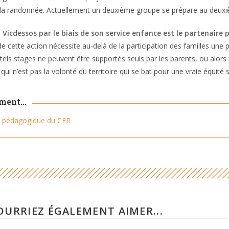
la randonnée. Actuellement un deuxième groupe se prépare au deuxi
u Vicdessos par le biais de son service enfance est le partenaire
e cette action nécessite au-delà de la participation des familles un
ls stages ne peuvent être supportés seuls par les parents, ou alors n
 qui n’est pas la volonté du territoire qui se bat pour une vraie équité so
ément…
pédagogique du CFR
OURRIEZ ÉGALEMENT AIMER...