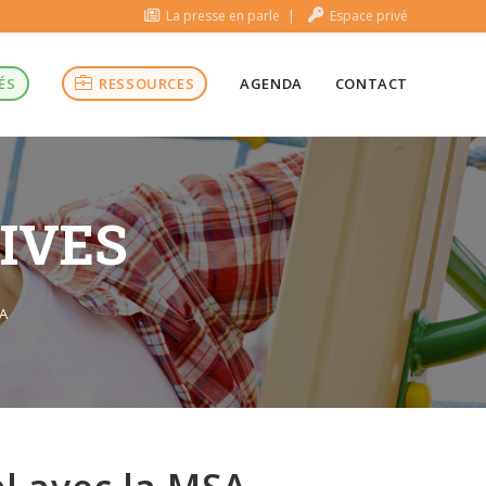
La presse en parle
Espace privé
ÉS
RESSOURCES
AGENDA
CONTACT
TIVES
SA