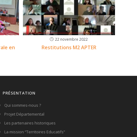
22 novembre 2022
rale en
Restitutions M2 APTER
PRÉSENTATION
Qui sommes-nous ?
Projet Départemental
Les partenaires historiques
La mission “Territoires Educatifs”