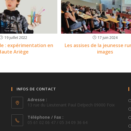
19 juillet 2022
17 juin 2024
ale : expérimentation en
Les assises de la jeunesse ru
Haute Ariège
images
INFOS DE CONTACT
Adresse :
13 rue du Lieutenant Paul Delpech 09000 Foix
Téléphone / Fax :
05 61 02 06 47 / 05 34 09 36 64