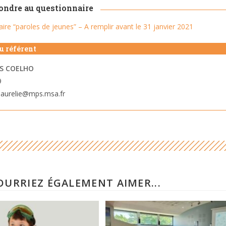
pondre au questionnaire
ire “paroles de jeunes” – A remplir avant le 31 janvier 2021
u référent
ES COELHO
9
.aurelie@mps.msa.fr
OURRIEZ ÉGALEMENT AIMER...