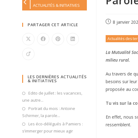
Parole
ACTUALITÉS & INITIATIVES
8 janvier 20
PARTAGER CET ARTICLE
Actualités des ter
La Mutualité Soc
milieu rural.
Au travers de qu
LES DERNIÈRES ACTUALITÉS
& INITIATIVES
besoins sur leur
proposée au cou
Edito de juillet : les vacances,
une autre...
Tu vis sur la
Portrait du mois : Antoine
Schirmer, la parole...
En effet, nous s
Les éco-délégués à Pamiers :
ressemblent.
s’immerger pour mieux agir