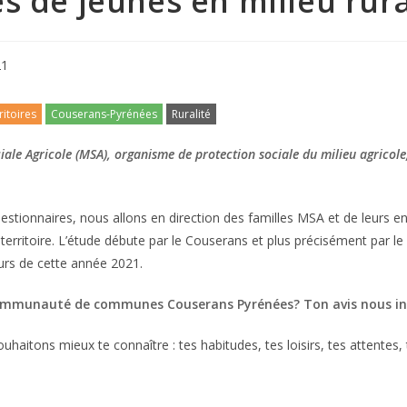
s de jeunes en milieu rur
21
ritoires
Couserans-Pyrénées
Ruralité
iale Agricole (MSA), organisme de protection sociale du milieu agricole,
estionnaires, nous allons en direction des familles MSA et de leurs e
 territoire. L’étude débute par le Couserans et plus précisément par le
rs de cette année 2021.
 communauté de communes Couserans Pyrénées? Ton avis nous in
ouhaitons mieux te connaître : tes habitudes, tes loisirs, tes attente