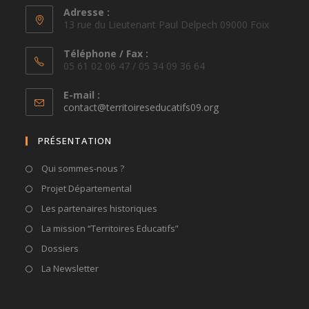
Adresse :
13 rue du Lieutenant Paul Delpech 09000 Foix
Téléphone / Fax :
05 61 02 06 47 / 05 34 09 36 64
E-mail :
S’ouvre
contact@territoireseducatifs09.org
dans
votre
PRÉSENTATION
application
Qui sommes-nous ?
Projet Départemental
Les partenaires historiques
La mission “Territoires Educatifs”
Dossiers
La Newsletter