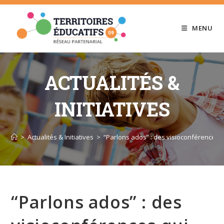
Skip
to
MENU
content
ACTUALITÉS &
INITIATIVES
>
Actualités & Initiatives
>
“Parlons ados” : des visioconférences
“Parlons ados” : des