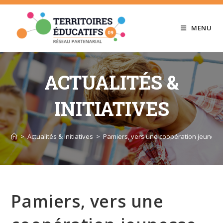
Skip
to
MENU
content
ACTUALITÉS &
INITIATIVES
>
Actualités & Initiatives
>
Pamiers, vers une coopération jeuness
Pamiers, vers une