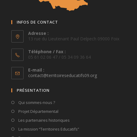
INFOS DE CONTACT
Adresse :
13 rue du Lieutenant Paul Delpech 09000 Foix
Téléphone / Fax :
05 61 02 06 47 / 05 34 09 36 64
E-mail :
S’ouvre
contact@territoireseducatifs09.org
dans
votre
PRÉSENTATION
application
Qui sommes-nous ?
Projet Départemental
Les partenaires historiques
La mission “Territoires Educatifs”