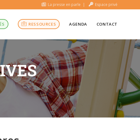
La presse en parle
Espace privé
ÉS
RESSOURCES
AGENDA
CONTACT
TIVES