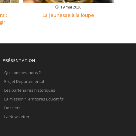
19 mai 2026
s :
La jeunesse à la loupe
gir
PRÉSENTATION
Qui sommes-nous ?
Projet Départemental
Les partenaires historiques
La mission “Territoires Educatifs”
Dossiers
La Newsletter