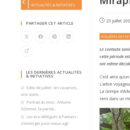
Mirap
ACTUALITÉS & INITIATIVES
23 juillet 20
PARTAGER CET ARTICLE
Actualités des ter
Le contexte sani
cette période es
ont même décidé
LES DERNIÈRES ACTUALITÉS
& INITIATIVES
C’est ainsi qu’u
L’arbre voyageur
Edito de juillet : les vacances,
La Grimpe d’Arbr
une autre...
sens dans un mil
Portrait du mois : Antoine
Schirmer, la parole...
Les éco-délégués à Pamiers :
s’immerger pour mieux agir