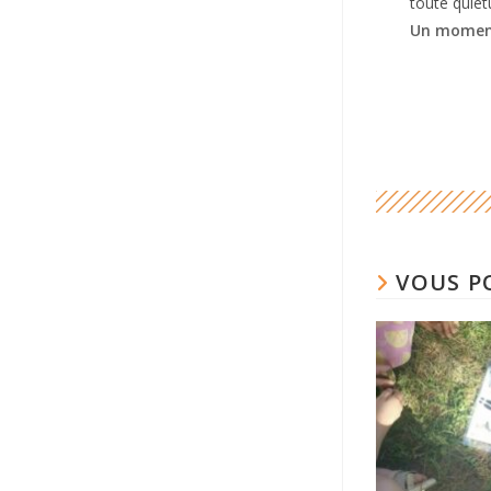
toute quiét
Un momen
VOUS P