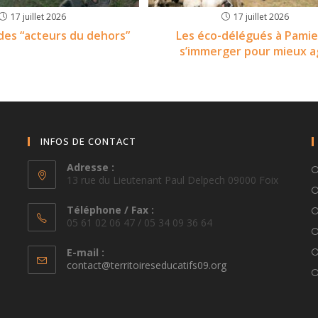
17 juillet 2026
17 juillet 2026
es “acteurs du dehors”
Les éco-délégués à Pamier
s’immerger pour mieux a
INFOS DE CONTACT
Adresse :
13 rue du Lieutenant Paul Delpech 09000 Foix
Téléphone / Fax :
05 61 02 06 47 / 05 34 09 36 64
E-mail :
S’ouvre
contact@territoireseducatifs09.org
dans
votre
application