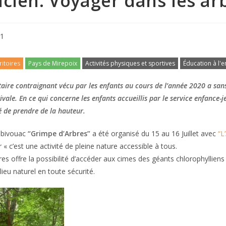
icien: Voyager dans les ar
21
ritoires
Pays de Mirepoix
Activités physiques et sportives
Éducation à l'
taire contraignant vécu par les enfants au cours de l’année 2020 a sa
tivale. En ce qui concerne les enfants accueillis par le service enfan
 de prendre de la hauteur.
n bivouac
“Grimpe d’Arbres”
a été organisé du 15 au 16 Juillet avec
“L
 « c’est une activité de pleine nature accessible à tous.
es offre la possibilité d’accéder aux cimes des géants chlorophyllien
ieu naturel en toute sécurité.