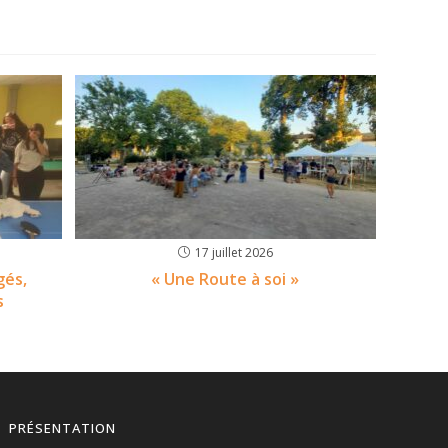
17 juillet 2026
gés,
« Une Route à soi »
s
PRÉSENTATION