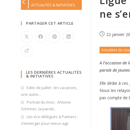
Ligue 
ACTUALITÉS & INITIATIVES
ne s’e
PARTAGER CET ARTICLE
22 janvier 2
Actualités du rés
A l’occasion de 
parole de jeunes
LES DERNIÈRES ACTUALITÉS
& INITIATIVES
Elle dédie à ces
Edito de juillet : les vacances,
Nous les relayon
une autre...
pas compte de t
Portrait du mois : Antoine
Schirmer, la parole...
Les éco-délégués à Pamiers :
s’immerger pour mieux agir