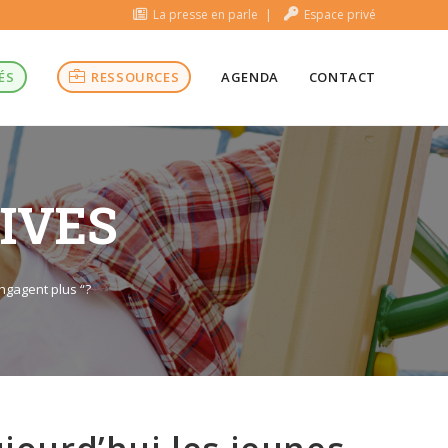
La presse en parle
Espace privé
ÉS
RESSOURCES
AGENDA
CONTACT
TIVES
engagent plus “?