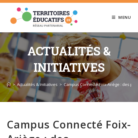
Skip
to
MENU
content
ACTUALITÉS &
INITIATIVES
>
Actualités & Initiatives
>
Campus Connecté Foix-Ariège : des per
Campus Connecté Foix-