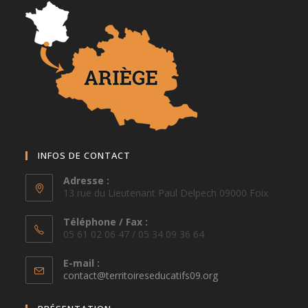
INFOS DE CONTACT
Adresse :
13 rue du Lieutenant Paul Delpech 09000 Foix
Téléphone / Fax :
05 61 02 06 47 / 05 34 09 36 64
E-mail :
S’ouvre
contact@territoireseducatifs09.org
dans
votre