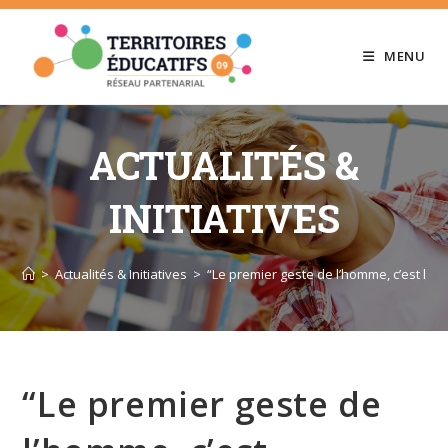
Skip
to
MENU
content
ACTUALITÉS &
INITIATIVES
>
Actualités & Initiatives
>
“Le premier geste de l’homme, c’est l’étr
“Le premier geste de