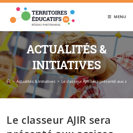
Skip
to
MENU
content
ACTUALITÉS &
INITIATIVES
>
Actualités & Initiatives
>
Le classeur AJIR sera présenté aux ass
Le classeur AJIR sera