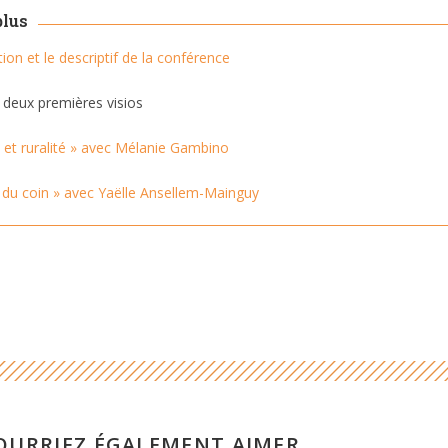
plus
tation et le descriptif de la conférence
 deux premières visios
 et ruralité » avec Mélanie Gambino
es du coin » avec Yaëlle Ansellem-Mainguy
OURRIEZ ÉGALEMENT AIMER...