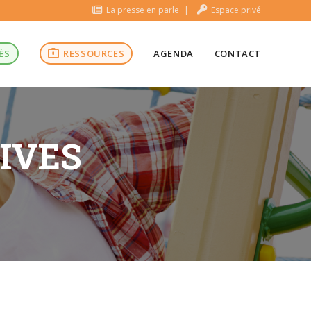
La presse en parle
Espace privé
ÉS
RESSOURCES
AGENDA
CONTACT
TIVES