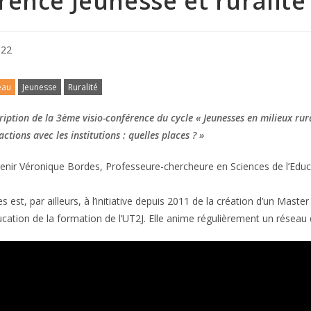
rence Jeunesse et ruralité
022
eau
Jeunesse
Ruralité
cription de la 3ème visio-conférence du cycle « Jeunesses en milieux rura
actions avec les institutions : quelles places ? »
ervenir Véronique Bordes, Professeure-chercheure en Sciences de l’Educ
 est, par ailleurs, à l’initiative depuis 2011 de la création d’un Mas
ucation de la formation de l’UT2J. Elle anime régulièrement un réseau d