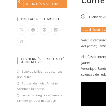
Confé
ACTUALITÉS & INITIATIVES
31 janvier 2
PARTAGER CET ARTICLE
Actualités du rés
Voici la retrans
des jeunes, inter
Elle faisait int
LES DERNIÈRES ACTUALITÉS
& INITIATIVES
Jaurès.
Véronique Bordes
Edito de juillet : les vacances,
sciences de l’éd
une autre...
Portrait du mois : Antoine
Schirmer, la parole...
Les éco-délégués à Pamiers :
s’immerger pour mieux agir