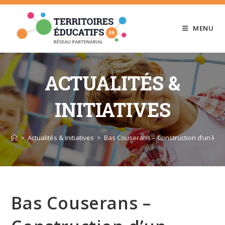
Skip
to
MENU
content
ACTUALITÉS &
INITIATIVES
>
Actualités & Initiatives
>
Bas Couserans – Construction d’un kios
Bas Couserans –