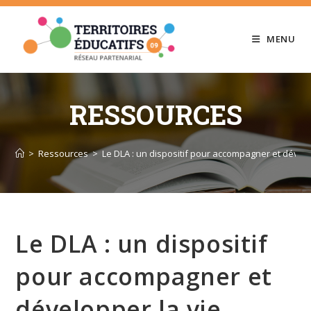
Skip
to
MENU
content
RESSOURCES
>
Ressources
>
Le DLA : un dispositif pour accompagner et dévelo
Le DLA : un dispositif
pour accompagner et
développer la vie