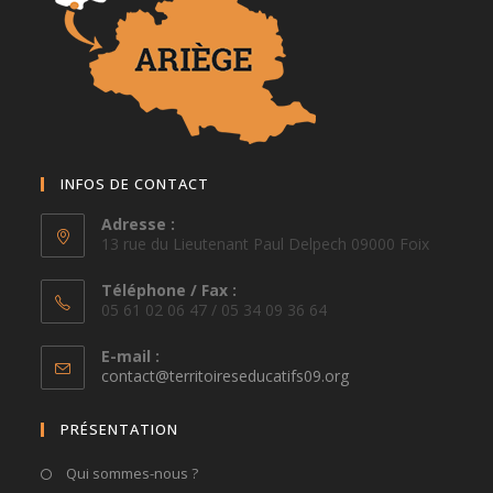
INFOS DE CONTACT
Adresse :
13 rue du Lieutenant Paul Delpech 09000 Foix
Téléphone / Fax :
05 61 02 06 47 / 05 34 09 36 64
E-mail :
S’ouvre
contact@territoireseducatifs09.org
dans
votre
PRÉSENTATION
application
Qui sommes-nous ?