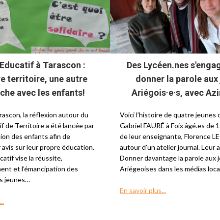
 Educatif à Tarascon :
Des Lycéen.nes s'enga
e territoire, une autre
donner la parole aux
he avec les enfants!
Ariégois·e·s, avec Azi
rascon, la réflexion autour du
Voici l’histoire de quatre jeunes
f de Territoire a été lancée par
Gabriel FAUR
É
à Foix âgé.es de 1
ion des enfants afin de
de leur enseignante, Florence L
 avis sur leur propre éducation.
autour d’un atelier journal. Leur 
atif vise la réussite,
Donner davantage la parole aux 
ent et l’émancipation des
Ariégeoises dans les médias loc
es jeunes…
En savoir plus...
..