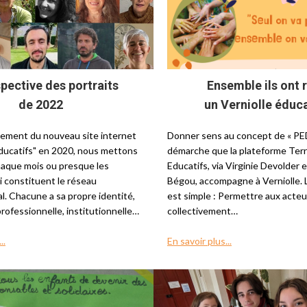
pective des portraits
Ensemble ils ont 
de 2022
un Verniolle éduca
cement du nouveau site internet
Donner sens au concept de « PED
Educatifs" en 2020, nous mettons
démarche que la plateforme Terr
haque mois ou presque les
Educatifs, via Virginie Devolder 
 constituent le réseau
Bégou, accompagne à Verniolle.
. Chacune a sa propre identité,
est simple : Permettre aux acteu
professionnelle, institutionnelle…
collectivement…
..
En savoir plus...