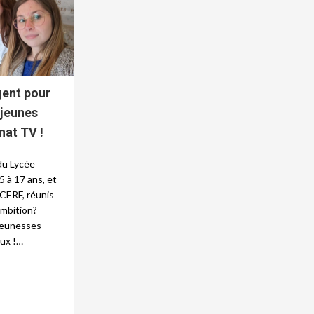
gent pour
 jeunes
nat TV !
 du Lycée
5 à 17 ans, et
ECERF, réunis
ambition?
jeunesses
aux !…