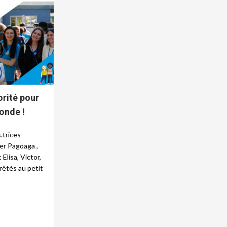
orité pour
onde !
.trices
er Pagoaga ,
Elisa, Victor,
rêtés au petit