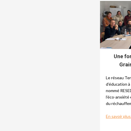
Une fo
Grai
Le réseau Ter
d’éducation à
nommé RESEDA
l’éco-anxiété
du réchauffe
En savoir plus.