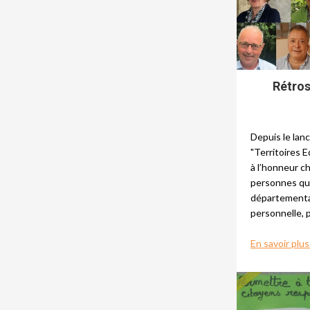
Rétros
Depuis le lan
"Territoires 
à l’honneur c
personnes qui
départemental
personnelle, 
En savoir plus.