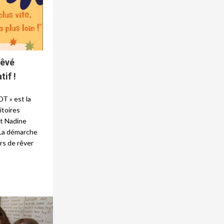
rêvé
tif !
T » est la
itoires
et Nadine
 La démarche
rs de rêver