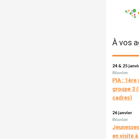
À vos 
24 & 25 janvi
Réunion
PIA : 1ère
groupe 3 (
cadres)
26 janvier
Réunion
Jeunesses
en visite 