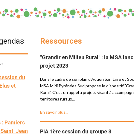
agendas
Ressources
"Grandir en Milieu Rural" : la MSA lanc
er
projet 2023
 session du
Dans le cadre de son plan d’Action Sanitaire et Soci
Elus et
MSA Midi Pyrénées Sud propose le dispositif "Gran
Rural". C’est un appel à projets visant à accompag
territoires ruraux…
En savoir plus...
 : Pamiers
à Saint-Jean
PIA 1ère session du groupe 3