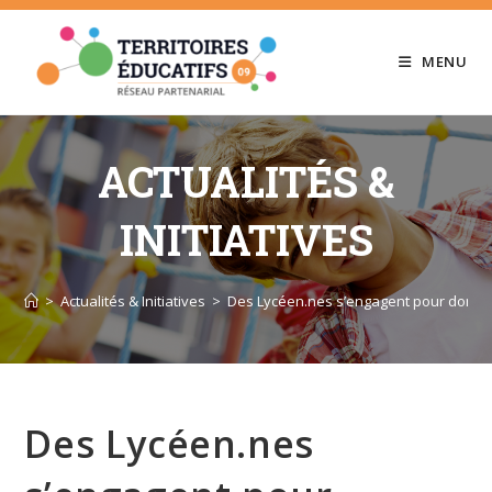
Skip
to
MENU
content
ACTUALITÉS &
INITIATIVES
>
Actualités & Initiatives
>
Des Lycéen.nes s’engagent pour donner l
Des Lycéen.nes