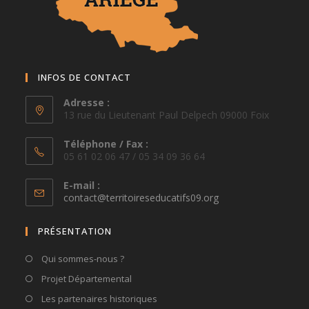
INFOS DE CONTACT
Adresse :
13 rue du Lieutenant Paul Delpech 09000 Foix
Téléphone / Fax :
05 61 02 06 47 / 05 34 09 36 64
E-mail :
S’ouvre
contact@territoireseducatifs09.org
dans
votre
PRÉSENTATION
application
Qui sommes-nous ?
Projet Départemental
Les partenaires historiques