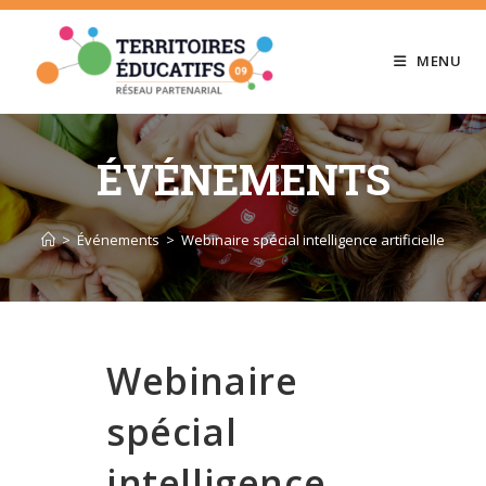
Skip
to
MENU
content
ÉVÉNEMENTS
>
Événements
>
Webinaire spécial intelligence artificielle
Webinaire
spécial
intelligence