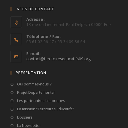
INFOS DE CONTACT
Adresse :
13 rue du Lieutenant Paul Delpech 09000 Foix
Téléphone / Fax :
05 61 02 06 47 / 05 34 09 36 64
E-mail :
S’ouvre
contact@territoireseducatifs09.org
dans
votre
PRÉSENTATION
application
Qui sommes-nous ?
Projet Départemental
Les partenaires historiques
La mission “Territoires Educatifs”
Dossiers
La Newsletter