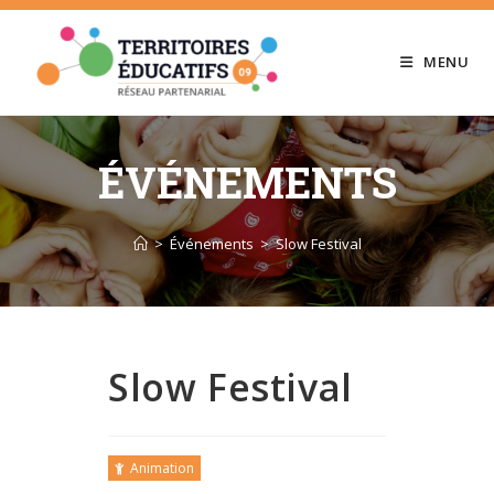
Skip
to
MENU
content
ÉVÉNEMENTS
>
Événements
>
Slow Festival
Slow Festival
Animation