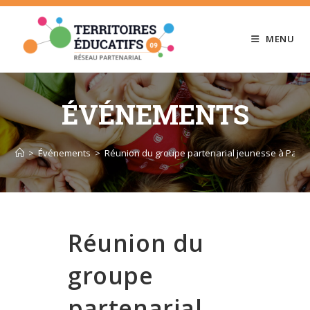
Skip
to
MENU
content
ÉVÉNEMENTS
>
Événements
>
Réunion du groupe partenarial jeunesse à Pami
Réunion du
groupe
partenarial