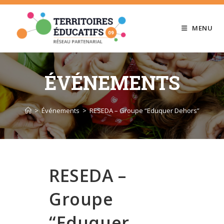
Skip
to
MENU
content
ÉVÉNEMENTS
>
Événements
>
RESEDA – Groupe “Eduquer Dehors”
RESEDA –
Groupe
“Eduquer