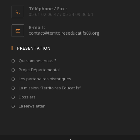
Téléphone / Fax :
05 61 02 06 47 / 05 34 09 36 64
E-mail :
S’ouvre
contact@territoireseducatifs09.org
dans
votre
PRÉSENTATION
application
Qui sommes-nous ?
Projet Départemental
Les partenaires historiques
La mission “Territoires Educatifs”
Dossiers
La Newsletter