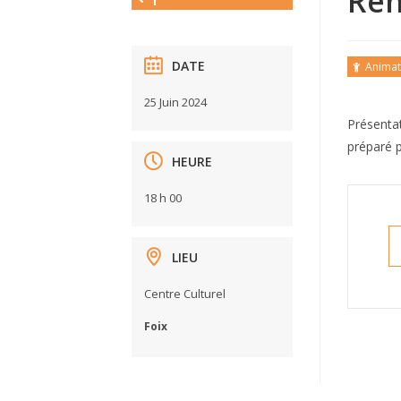
Ren
DATE
Animat
25 Juin 2024
Présentat
préparé p
HEURE
18 h 00
LIEU
Centre Culturel
Foix