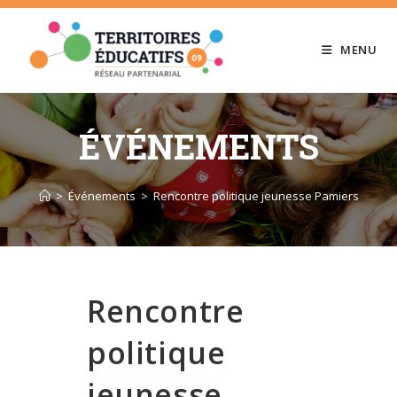
Skip
to
MENU
content
ÉVÉNEMENTS
>
Événements
>
Rencontre politique jeunesse Pamiers
Rencontre
politique
jeunesse