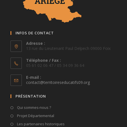
INFOS DE CONTACT
Adresse :
13 rue du Lieutenant Paul Delpech 09000 Foix
Téléphone / Fax :
05 61 02 06 47 / 05 34 09 36 64
E-mail :
S’ouvre
contact@territoireseducatifs09.org
dans
votre
PRÉSENTATION
application
Qui sommes-nous ?
Projet Départemental
Les partenaires historiques