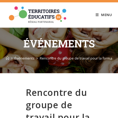
Skip
to
MENU
content
ÉVÉNEMENTS
>
Événements
>
Rencontre du groupe de travail pour la formatio
Rencontre du
groupe de
travail pour la