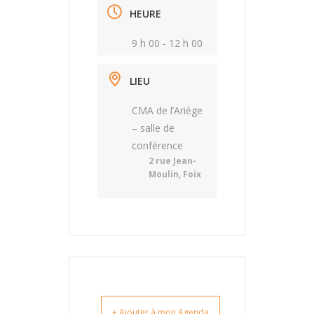
HEURE
9 h 00 - 12 h 00
LIEU
CMA de l’Ariège
– salle de
conférence
2 rue Jean-
Moulin, Foix
+ Ajouter à mon Agenda