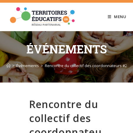
Skip
to
MENU
content
ÉVÉNEMENTS
>
Événements
>
Rencontre du collectif des coordonnateurs #2
Rencontre du
collectif des
coordonnateu