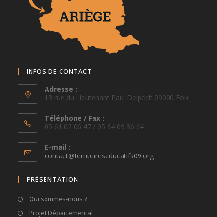
INFOS DE CONTACT
Adresse :
13 rue du Lieutenant Paul Delpech 09000 Foix
Téléphone / Fax :
05 61 02 06 47 / 05 34 09 36 64
E-mail :
S’ouvre
contact@territoireseducatifs09.org
dans
votre
PRÉSENTATION
application
Qui sommes-nous ?
Projet Départemental