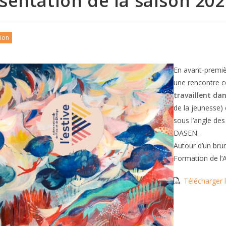
sentation de la saison 202
ion
En avant-premièr
une rencontre c
travaillent da
de la jeunesse) 
sous l’angle des
DASEN.
Autour d’un bru
Formation de l’
Télécharger l