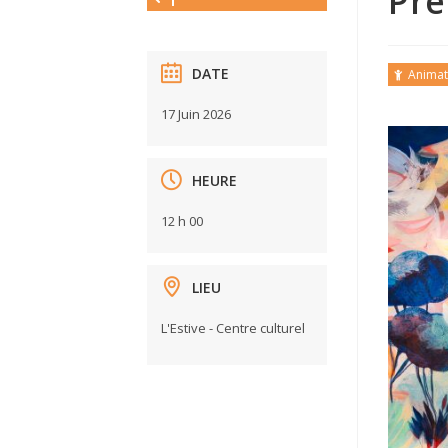
Pré
DATE
Animat
17 Juin 2026
HEURE
12 h 00
LIEU
L'Estive - Centre culturel