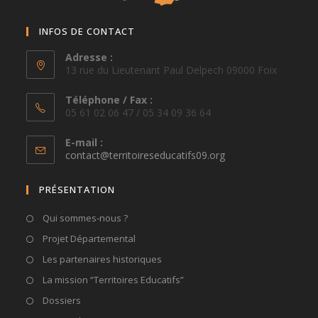
INFOS DE CONTACT
Adresse :
13 rue du Lieutenant Paul Delpech 09000 Foix
Téléphone / Fax :
05 61 02 06 47 / 05 34 09 36 64
E-mail :
S’ouvre
contact@territoireseducatifs09.org
dans
votre
PRÉSENTATION
application
Qui sommes-nous ?
Projet Départemental
Les partenaires historiques
La mission “Territoires Educatifs”
Dossiers