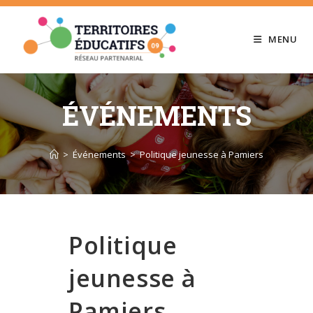
Skip
to
MENU
content
ÉVÉNEMENTS
>
Événements
>
Politique jeunesse à Pamiers
Politique
jeunesse à
Pamiers